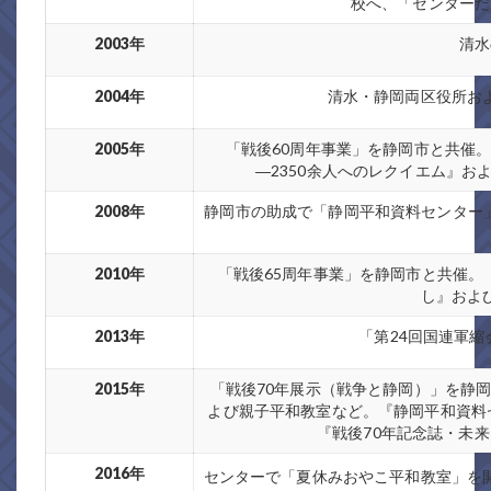
校へ、「センターだ
2003年
清水
2004年
清水・静岡両区役所お
2005年
「戦後60周年事業」を静岡市と共催
―2350余人へのレクイエム』
2008年
静岡市の助成で「静岡平和資料センター」
2010年
「戦後65周年事業」を静岡市と共催
し』およ
2013年
「第24回国連軍縮
2015年
「戦後70年展示（戦争と静岡）」を静
よび親子平和教室など。『静岡平和資料
『戦後70年記念誌・未
2016年
センターで「夏休みおやこ平和教室」を