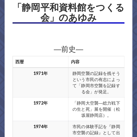
「静岡平和資料館をつくる
会」のあゆみ
―前史―
西暦
内容
1971年
静岡空襲の記録を残そう
という市民の有志によっ
て「静岡市空襲を記録す
る会」が発足。
1972年
「静岡大空襲―総力戦下
の生と死」展を開催（松
坂屋静岡店）。
1974年
市民の体験手記を『静岡
市空襲の記録』として出