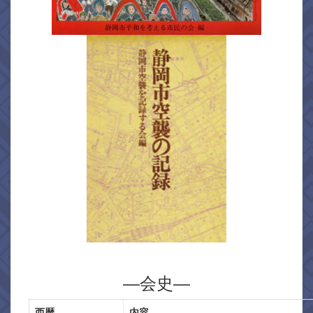
―会史―
西暦
内容