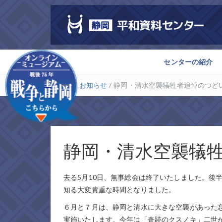
センターの紹介
ホーム
/
お知らせ
/
静岡・清水空襲犠牲者追悼のつど
静岡・清水空襲犠
去る5月10日、無事総会は終了いたしました。後
知る大変貴重な時間となりました。
６月と７月は、静岡と清水に大きな空襲があった
実施いたします。今年は「奇跡のクスノキ」二世