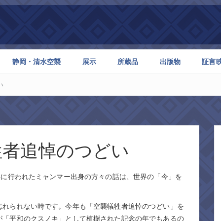
静岡・清水空襲
展示
所蔵品
出版物
証言
い
牲者追悼のつどい
半に行われたミャンマー出身の方々の話は、世界の「今」を
忘れられない時です。今年も「空襲犠牲者追悼のつどい」を
が「平和のクスノキ」として植樹された記念の年でもあるの