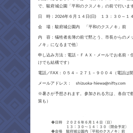
で、駿府城公園「平和のクスノキ」の前で行いま
日 時：2026年６月１４日(日) １３：３０～
会 場：駿府城公園内 「平和のクスノキ」前 
内 容：犠牲者名簿の前で黙とう、市長からのメ
ノキ」になるまで他〕
申し込み方法：電話・ＦＡＸ・メールでお名前・
けでも結構です）
電話／FAX：０５４－２７１－９００４（電話は開館
メールアドレス： shizuoka-hiewa@nifty.com
※暑さが予想されます。参加される方は、各自で
策も）