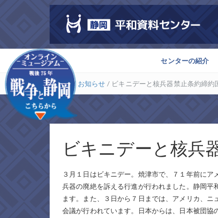
センターの紹介
ホーム
/
お知らせ
/
ビキニデーと核兵器禁止条約締約
ビキニデーと核兵
３月１日はビキニデー。焼津市で、７１年前にア
兵器の廃絶を訴える行進が行われました。静岡平
ます。また、３日から７日までは、アメリカ、ニ
会議が行われています。日本からは、日本被団協