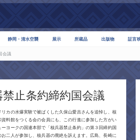
静岡・清水空襲
展示
所蔵品
出版物
証言
国会議
器禁止条約締約国会議
メリカの水爆実験で被ばくした久保山愛吉さんを追悼し、核
和資料館をつくる会の会員にも、この行進に参加した方がい
ューヨークの国連本部で「核兵器禁止条約」の第３回締約国
のお二人が参加し、核兵器の廃絶を訴えます。広島、長崎に